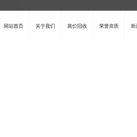
网站首页
关于我们
高价回收
荣誉资质
新