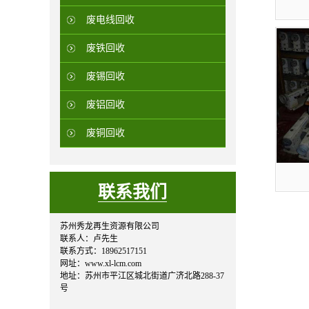
废电线回收
废铁回收
废锡回收
废铝回收
废铜回收
联系我们
苏州秀龙再生资源有限公司
联系人：卢先生
联系方式：18962517151
网址：www.xl-lcm.com
地址：苏州市平江区城北街道广济北路288-37
号