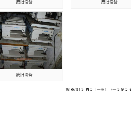
废旧设备
废旧设备
废旧设备
第1页/共1页 首页 上一页
1
下一页 尾页 